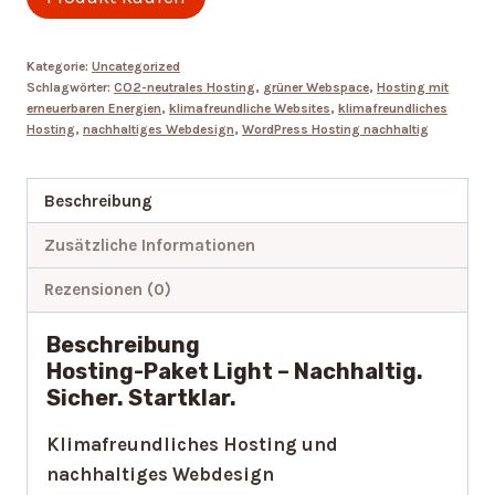
Kategorie:
Uncategorized
Schlagwörter:
CO2-neutrales Hosting
,
grüner Webspace
,
Hosting mit
erneuerbaren Energien
,
klimafreundliche Websites
,
klimafreundliches
Hosting
,
nachhaltiges Webdesign
,
WordPress Hosting nachhaltig
Beschreibung
Zusätzliche Informationen
Rezensionen (0)
Beschreibung
Hosting-Paket
Light
– Nachhaltig.
Sicher. Startklar.
Klimafreundliches Hosting und
nachhaltiges Webdesign